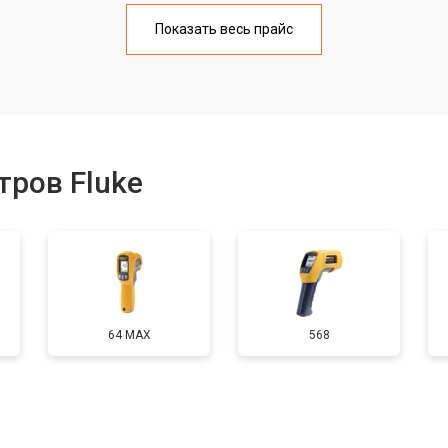
тчика
от 110 мин
о
Показать весь прайс
ров Fluke
64 MAX
568