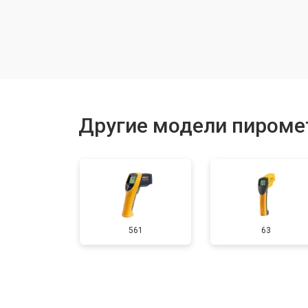
Замена / ремонт инфракрасного да
Другие модели пиромет
561
63