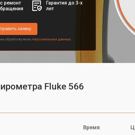
с ремонт
Гарантия до 3-х
обращения
лет
править заявку
 на обработку моих
персональных данных.
пирометра Fluke 566
Время
Ц