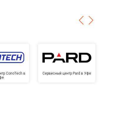
нтр ConoTech в
Сервисный центр Pard в Уфе
Сервисный ц
фе
У