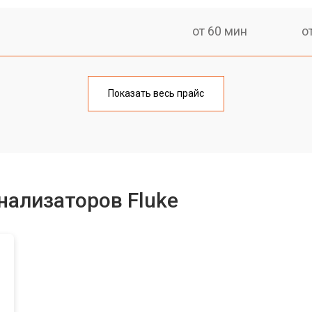
от 60 мин
о
онентов
от 60 мин
о
Показать весь прайс
нализаторов Fluke