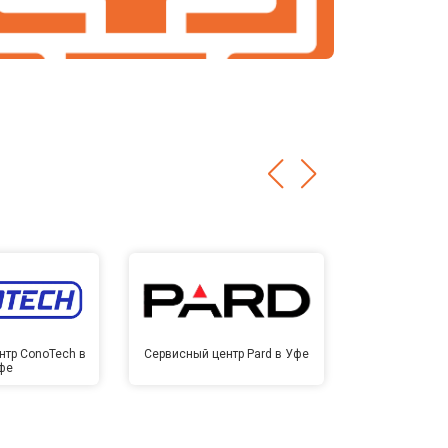
нтр ConoTech в
Сервисный центр Pard в Уфе
Сервисный ц
фе
У