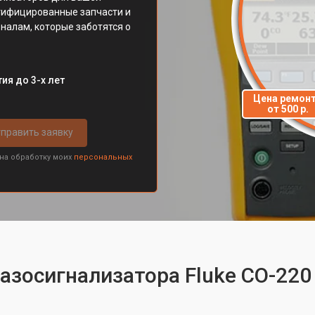
ртифицированные запчасти и
налам, которые заботятся о
ия до 3-х лет
Цена ремон
от 500 р.
править заявку
 на обработку моих
персональных
газосигнализатора Fluke CO-220